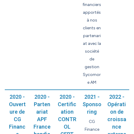
financiers
apportés
à nos
clients en
partenari
at avec la
société
de
gestion
Sycomor
e AM
2020 -
2020 -
2020 -
2021 -
2022 -
Ouvert
Parten
Certific
Sponso
Opérati
ure de
ariat
ation
ring
on de
CG
APF
CONTR
croissa
CG
Financ
France
OL
nce
Finance