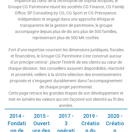
Implanté au cœur de la technopole de Sophia Antipolis, le
Groupe CG Patrimoine réunit les sociétés CG Finance, CG Family
Office, SP Consulting by CG, CG Sport et CG Prévoyance.
Indépendant et engagé dans une approche éthique et
transparente de la gestion de patrimoine, le groupe
accompagne depuis plus de dix ans plus de 500 familles,
représentant plus de 500 M€ confiés.
Fort d’une expertise couvrant les dimensions juridiques, fiscales
et financières, le Groupe CG Patrimoine s’est construit autour
d’un principe central : placer l’intérêt de ses clients au cœur de
chaque décision. Ses conseillers assurent disponibilité, réactivité
et proximité, veillent à la stricte sélection des investissements
proposés et s’engagent durablement dans l’accompagnement
de chaque projet patrimonial.
Cette page retrace les grandes étapes de son développement et
met en lumière les valeurs qui ont façonné son identité au fil des
années.
2014 -
2015 -
2017 -
2019 -
2020 -
Fondati
Ouvert
3
Créatio
Créatio
on de
ure des
opérati
n du
n