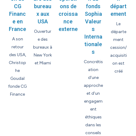
CG
bureau
ons de
fonds
départ
Financ
x aux
croissa
Sophia
ement
e en
USA
nce
Valeur
Le
France
externe
s
Ouvertur
départe
Interna
A son
e des
ment
tionale
retour
bureaux à
cession/
s
des USA,
New York
acquisiti
Concrétis
Christop
et Miami
on est
ation
he
créé
d'une
Goudal
approche
fonde CG
et d'un
Finance
engagem
ent
éthiques
dans les
conseils