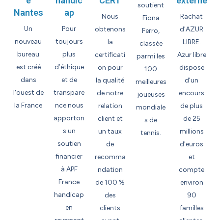
e
handic
CERT
externe
soutient
Nantes
ap
Nous
Rachat
Fiona
Un
Pour
obtenons
d'AZUR
Ferro,
nouveau
toujours
la
LIBRE.
classée
bureau
plus
certificati
Azur libre
parmi les
est créé
d’éthique
on pour
dispose
100
dans
et de
la qualité
d'un
meilleures
l'ouest de
transpare
de notre
encours
joueuses
la France
nce nous
relation
de plus
mondiale
apporton
client et
de 25
s de
s un
un taux
millions
tennis.
soutien
de
d'euros
financier
recomma
et
à APF
ndation
compte
France
de 100 %
environ
handicap
des
90
en
clients
familles