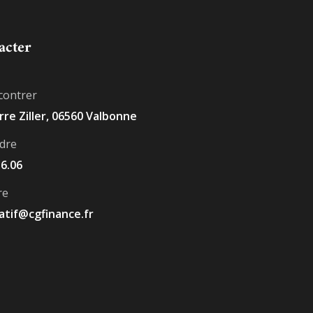
acter
contrer
erre Ziller, 06560 Valbonne
dre
16.06
re
atif@cgfinance.fr