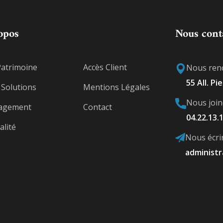
opos
Nous cont
Patrimoine
Accès Client
Nous ren
55 All. Pi
Solutions
Mentions Légales
Nous join
agement
Contact
04.22.13.
alité
Nous écri
administr