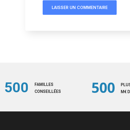
500
500
FAMILLES
PLUS
CONSEILLÉES
M€ D