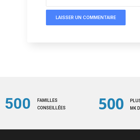
500
500
FAMILLES
PLUS
CONSEILLÉES
M€ D