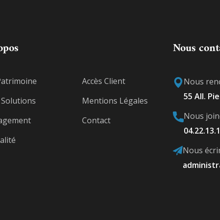
opos
Nous cont
Patrimoine
Accès Client
Nous ren
55 All. Pi
Solutions
Mentions Légales
Nous join
agement
Contact
04.22.13.
alité
Nous écri
administr