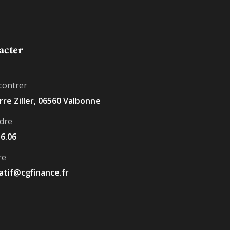
acter
contrer
erre Ziller, 06560 Valbonne
dre
16.06
re
atif@cgfinance.fr